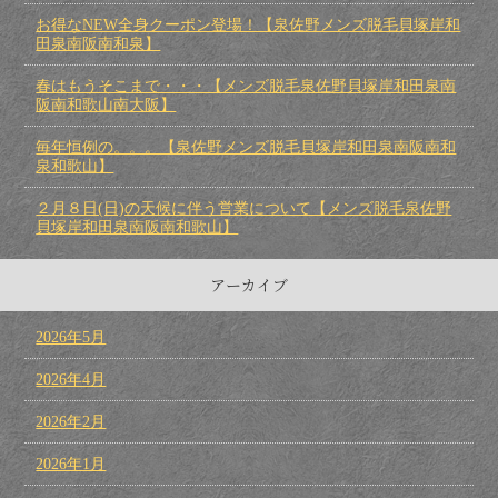
お得なNEW全身クーポン登場！【泉佐野メンズ脱毛貝塚岸和
田泉南阪南和泉】
春はもうそこまで・・・【メンズ脱毛泉佐野貝塚岸和田泉南
阪南和歌山南大阪】
毎年恒例の。。。【泉佐野メンズ脱毛貝塚岸和田泉南阪南和
泉和歌山】
２月８日(日)の天候に伴う営業について【メンズ脱毛泉佐野
貝塚岸和田泉南阪南和歌山】
アーカイブ
2026年5月
2026年4月
2026年2月
2026年1月