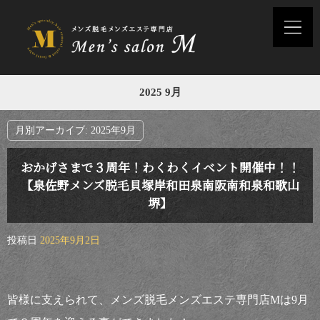
2025 9月
月別アーカイブ:
2025年9月
おかげさまで３周年！わくわくイベント開催中！！
【泉佐野メンズ脱毛貝塚岸和田泉南阪南和泉和歌山
堺】
投稿日
2025年9月2日
皆様に支えられて、メンズ脱毛メンズエステ専門店Mは9月