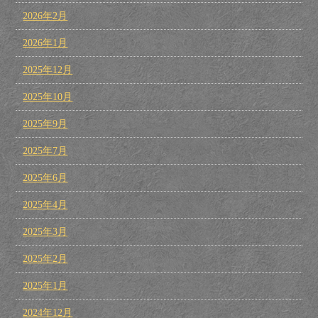
2026年2月
2026年1月
2025年12月
2025年10月
2025年9月
2025年7月
2025年6月
2025年4月
2025年3月
2025年2月
2025年1月
2024年12月