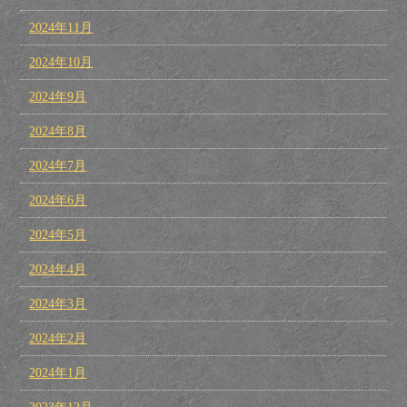
2024年11月
2024年10月
2024年9月
2024年8月
2024年7月
2024年6月
2024年5月
2024年4月
2024年3月
2024年2月
2024年1月