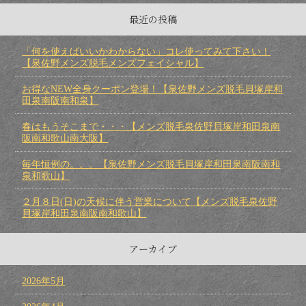
最近の投稿
「何を使えばいいかわからない」コレ使ってみて下さい！
【泉佐野メンズ脱毛メンズフェイシャル】
お得なNEW全身クーポン登場！【泉佐野メンズ脱毛貝塚岸和
田泉南阪南和泉】
春はもうそこまで・・・【メンズ脱毛泉佐野貝塚岸和田泉南
阪南和歌山南大阪】
毎年恒例の。。。【泉佐野メンズ脱毛貝塚岸和田泉南阪南和
泉和歌山】
２月８日(日)の天候に伴う営業について【メンズ脱毛泉佐野
貝塚岸和田泉南阪南和歌山】
アーカイブ
2026年5月