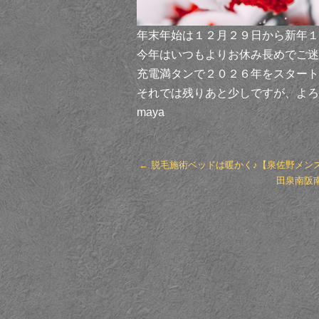
年末年始は１２月２９日から新年１
今年はいつもよりお休み長めでご迷
充電満タンで２０２６年をスタートする
それでは残りあと少しですが、よろ
maya
←
脱毛施術ベッドは暖かく♪【泉佐野メン
田泉南阪