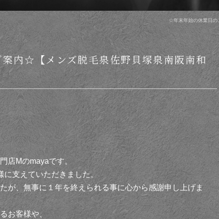
☆年末年始の休業日の
ご案内☆【メンズ脱毛泉佐野貝塚泉南阪南和
店Мのmayaです。
様に支えていただきました。
たが、無事に１年を終えられる事に心から感謝申し上げま
るお客様や、