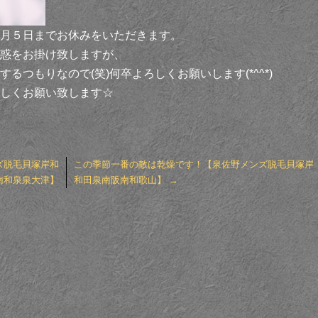
月５日までお休みをいただきます。
惑をお掛け致しますが、
つもりなので(笑)何卒よろしくお願いします(*^^*)
しくお願い致します☆
ズ脱毛貝塚岸和
この季節一番の敵は乾燥です！【泉佐野メンズ脱毛貝塚岸
南和泉泉大津】
和田泉南阪南和歌山】
→